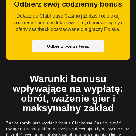
Odbierz swój codzienny bonus
Dołącz do Clubhouse Casino już dziś i odblokuj
codzienne bonusy doładowujące, darmowe spiny i
oferty cashback dostosowane dla graczy Polska.
Odbierz bonus teraz
Warunki bonusu
wpływające na wypłatę:
obrót, ważenie gier i
maksymalny zakład
Zanim spróbujesz wypłacić bonus Clubhouse Casino, zwróć
uwagę na zasady, które najczęściej decydują o tym, czy możesz
to zrobić: wymagania dotyczące obrotu, ważenie gier i limity