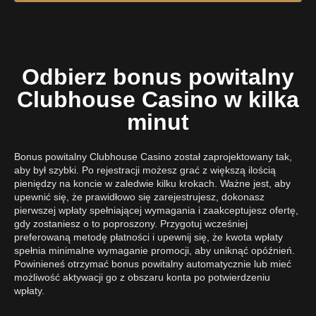
Odbierz bonus powitalny
Clubhouse Casino w kilka
minut
Bonus powitalny Clubhouse Casino został zaprojektowany tak,
aby był szybki. Po rejestracji możesz grać z większą ilością
pieniędzy na koncie w zaledwie kilku krokach. Ważne jest, aby
upewnić się, że prawidłowo się zarejestrujesz, dokonasz
pierwszej wpłaty spełniającej wymagania i zaakceptujesz ofertę,
gdy zostaniesz o to poproszony. Przygotuj wcześniej
preferowaną metodę płatności i upewnij się, że kwota wpłaty
spełnia minimalne wymaganie promocji, aby uniknąć opóźnień.
Powinieneś otrzymać bonus powitalny automatycznie lub mieć
możliwość aktywacji go z obszaru konta po potwierdzeniu
wpłaty.