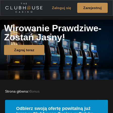
Zaloguj się
Zarejestruj
Wirowanie Prawdziwe-
Zostań Jasny!
Zagraj teraz
Strona główna
Bonus
Odbierz swoją ofertę powitalną już