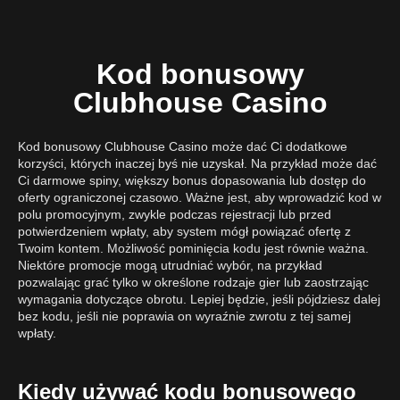
Kod bonusowy
Clubhouse Casino
Kod bonusowy Clubhouse Casino może dać Ci dodatkowe
korzyści, których inaczej byś nie uzyskał. Na przykład może dać
Ci darmowe spiny, większy bonus dopasowania lub dostęp do
oferty ograniczonej czasowo. Ważne jest, aby wprowadzić kod w
polu promocyjnym, zwykle podczas rejestracji lub przed
potwierdzeniem wpłaty, aby system mógł powiązać ofertę z
Twoim kontem. Możliwość pominięcia kodu jest równie ważna.
Niektóre promocje mogą utrudniać wybór, na przykład
pozwalając grać tylko w określone rodzaje gier lub zaostrzając
wymagania dotyczące obrotu. Lepiej będzie, jeśli pójdziesz dalej
bez kodu, jeśli nie poprawia on wyraźnie zwrotu z tej samej
wpłaty.
Kiedy używać kodu bonusowego