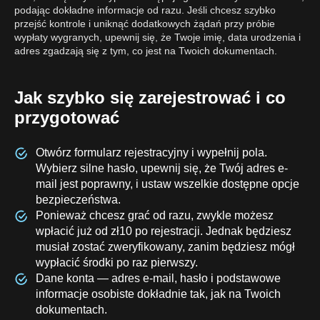
podając dokładne informacje od razu. Jeśli chcesz szybko
przejść kontrole i uniknąć dodatkowych żądań przy próbie
wypłaty wygranych, upewnij się, że Twoje imię, data urodzenia i
adres zgadzają się z tym, co jest na Twoich dokumentach.
Jak szybko się zarejestrować i co
przygotować
Otwórz formularz rejestracyjny i wypełnij pola.
Wybierz silne hasło, upewnij się, że Twój adres e-
mail jest poprawny, i ustaw wszelkie dostępne opcje
bezpieczeństwa.
Ponieważ chcesz grać od razu, zwykle możesz
wpłacić już od zł10 po rejestracji. Jednak będziesz
musiał zostać zweryfikowany, zanim będziesz mógł
wypłacić środki po raz pierwszy.
Dane konta — adres e-mail, hasło i podstawowe
informacje osobiste dokładnie tak, jak na Twoich
dokumentach.