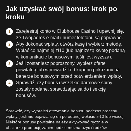
Jak uzyskać swój bonus: krok po
kroku
Zarejestruj konto w Clubhouse Casino i upewnij się,
że Twój adres e-mail i numer telefonu są poprawne.
Aby dokonać wpłaty, otwórz kasę i wybierz metodę.
Wpłać co najmniej zł10 (lub najniższą kwotę podaną
w komunikacie bonusowym, jeśli jest wyższa).
Jeśli zostaniesz poproszony, wybierz ofertę
powitalną lub wprowadź kod kuponu pokazany na
banerze bonusowym przed potwierdzeniem wpłaty.
Sprawdź, czy bonus i wszelkie darmowe spiny
zostały dodane, sprawdzając saldo i sekcję
bonusów.
Sprawdź, czy wybrałeś otrzymanie bonusu podczas procesu
wpłaty, jeśli nie pojawia się on po udanej wpłacie zł10 lub więcej.
Niektóre bonusy powitalne należy aktywować ręcznie w
obszarze promocji, zanim będzie można użyć środków.