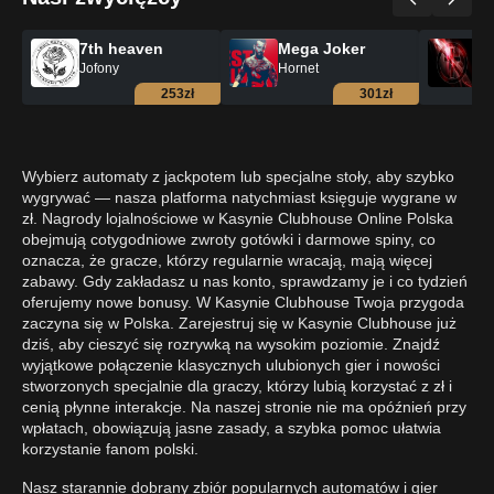
7th heaven
Mega Joker
Bl
Jofony
Hornet
Nu
253zł
301zł
Wybierz automaty z jackpotem lub specjalne stoły, aby szybko
wygrywać — nasza platforma natychmiast księguje wygrane w
zł. Nagrody lojalnościowe w Kasynie Clubhouse Online Polska
obejmują cotygodniowe zwroty gotówki i darmowe spiny, co
oznacza, że gracze, którzy regularnie wracają, mają więcej
zabawy. Gdy zakładasz u nas konto, sprawdzamy je i co tydzień
oferujemy nowe bonusy. W Kasynie Clubhouse Twoja przygoda
zaczyna się w Polska. Zarejestruj się w Kasynie Clubhouse już
dziś, aby cieszyć się rozrywką na wysokim poziomie. Znajdź
wyjątkowe połączenie klasycznych ulubionych gier i nowości
stworzonych specjalnie dla graczy, którzy lubią korzystać z zł i
cenią płynne interakcje. Na naszej stronie nie ma opóźnień przy
wpłatach, obowiązują jasne zasady, a szybka pomoc ułatwia
korzystanie fanom polski.
Nasz starannie dobrany zbiór popularnych automatów i gier