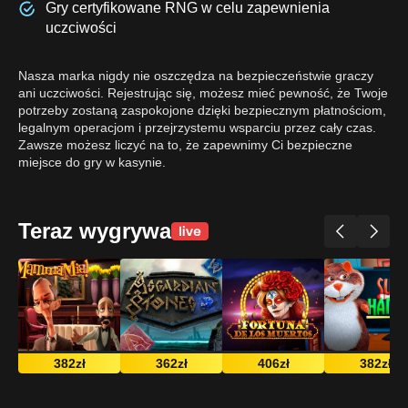
Gry certyfikowane RNG w celu zapewnienia
uczciwości
Nasza marka nigdy nie oszczędza na bezpieczeństwie graczy
ani uczciwości. Rejestrując się, możesz mieć pewność, że Twoje
potrzeby zostaną zaspokojone dzięki bezpiecznym płatnościom,
legalnym operacjom i przejrzystemu wsparciu przez cały czas.
Zawsze możesz liczyć na to, że zapewnimy Ci bezpieczne
miejsce do gry w kasynie.
Teraz wygrywa
382zł
362zł
406zł
382zł