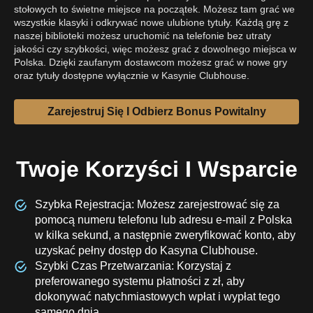
stołowych to świetne miejsce na początek. Możesz tam grać we
wszystkie klasyki i odkrywać nowe ulubione tytuły. Każdą grę z
naszej biblioteki możesz uruchomić na telefonie bez utraty
jakości czy szybkości, więc możesz grać z dowolnego miejsca w
Polska. Dzięki zaufanym dostawcom możesz grać w nowe gry
oraz tytuły dostępne wyłącznie w Kasynie Clubhouse.
Zarejestruj Się I Odbierz Bonus Powitalny
Twoje Korzyści I Wsparcie
Szybka Rejestracja: Możesz zarejestrować się za
pomocą numeru telefonu lub adresu e-mail z Polska
w kilka sekund, a następnie zweryfikować konto, aby
uzyskać pełny dostęp do Kasyna Clubhouse.
Szybki Czas Przetwarzania: Korzystaj z
preferowanego systemu płatności z zł, aby
dokonywać natychmiastowych wpłat i wypłat tego
samego dnia.