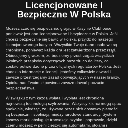
Licencjonowane I
Bezpieczne W Polska
Możesz czuć się bezpiecznie, grając w Kasynie Clubhouse,
ponieważ jest ono licencjonowane i bezpieczne w Polska. Jeśli
chcesz bezpiecznie się bawić w Polska, przyjdź do naszego
licencjonowanego kasyna. Wszystkie Twoje dane osobowe są
chronione, ponieważ każda gra jest zatwierdzona przez rząd.
Obiecujemy graczom, że będziemy przestrzegać wszystkich
lokalnych przepisów dotyczących hazardu co do litery, co
zostało potwierdzone przez oficjalnych regulatorów Polska. Jeśli
chodzi o informacje o licencji, jesteśmy całkowicie otwarci i
zawsze przestrzegamy zasad obowiązujących w naszej branży.
Opieka nad Twoim zł powinna zawsze dawać poczucie
bezpieczeństwa.
W związku z tym każda wpłata i wypłata jest chroniona
najnowszą technologią szyfrowania. Wszyscy klienci mogą spać
spokojnie, wiedząc, że używane przez nich dostawcy płatności
są bezpieczni i spełniają międzynarodowe standardy. System
kasowy marki obsługuje transakcje szybko i poprawnie, dzięki
czemu możesz w pełni cieszyć się automatami, stołami i