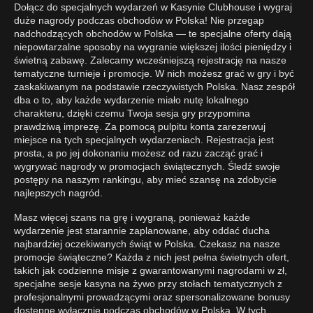
Dołącz do specjalnych wydarzeń w Kasynie Clubhouse i wygraj
duże nagrody podczas obchodów w Polska! Nie przegap
nadchodzących obchodów w Polska — te specjalne oferty dają
niepowtarzalne sposoby na wygranie większej ilości pieniędzy i
świetną zabawę. Zalecamy wcześniejszą rejestrację na nasze
tematyczne turnieje i promocje. W nich możesz grać w gry i być
zaskakiwanym na podstawie rzeczywistych Polska. Nasz zespół
dba o to, aby każde wydarzenie miało nutę lokalnego
charakteru, dzięki czemu Twoja sesja gry przypomina
prawdziwą imprezę. Za pomocą pulpitu konta zarezerwuj
miejsce na tych specjalnych wydarzeniach. Rejestracja jest
prosta, a po jej dokonaniu możesz od razu zacząć grać i
wygrywać nagrody w promocjach świątecznych. Śledź swoje
postępy na naszym rankingu, aby mieć szansę na zdobycie
najlepszych nagród.
Masz więcej szans na grę i wygraną, ponieważ każde
wydarzenie jest starannie zaplanowane, aby oddać ducha
najbardziej oczekiwanych świąt w Polska. Czekasz na nasze
promocje świąteczne? Każda z nich jest pełna świetnych ofert,
takich jak codzienne misje z gwarantowanymi nagrodami w zł,
specjalne sesje kasyna na żywo przy stołach tematycznych z
profesjonalnymi prowadzącymi oraz spersonalizowane bonusy
dostępne wyłącznie podczas obchodów w Polska. W tych