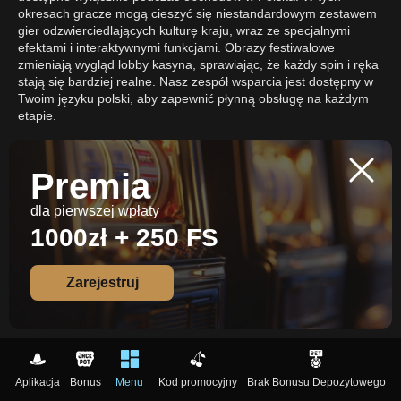
okresach gracze mogą cieszyć się niestandardowym zestawem
gier odzwierciedlających kulturę kraju, wraz ze specjalnymi
efektami i interaktywnymi funkcjami. Obrazy festiwalowe
zmieniają wygląd lobby kasyna, sprawiając, że każdy spin i ręka
stają się bardziej realne. Nasz zespół wsparcia jest dostępny w
Twoim języku polski, aby zapewnić płynną obsługę na każdym
etapie.
Bądź w kontakcie z nami na naszej stronie internetowej i w
mediach społecznościowych, aby dowiedzieć się o nowych
Premia
wydarzeniach, nagrodach i zwycięzcach. W Clubhouse możesz
wygrywać duże nagrody i poczuć energię najlepszych
dla pierwszej wpłaty
momentów Polska. Nie przegap tych okazji!
1000zł + 250 FS
Dołącz Do Zwycięzców
Zarejestruj
Kasyna Clubhouse
Ludzie w Polska bogacą się! Korzystając z zł w Clubhouse,
możesz dołączyć do tysięcy osób, które niedawno wygrały duże
Aplikacja
Bonus
Menu
Kod promocyjny
Brak Bonusu Depozytowego
sumy. Nasza platforma słynie z szybkich wypłat, hojnych nagród