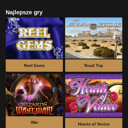
Zostań VIP-em W Kasynie Clubhouse
Najlepsze gry
Licencjonowane I Bezpieczne W Polska
Graj W Kasynie Clubhouse Na Swoim Telefonie
Dlaczego Warto Wybrać Grę Na Telefonie?
Dołącz Do Specjalnych Wydarzeń I Wygraj Dużo
Dołącz Do Zwycięzców Kasyna Clubhouse
Nowe Funkcje Dla Aktywnych Członków
Reel Gems
Road Trip
Rejestracja I Płatności
Zakładanie I Weryfikacja Konta
Jak Dokonać Pierwszej Wpłaty
War
Hearts of Venice