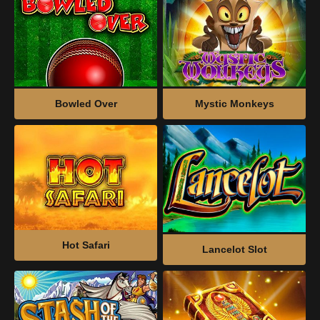
Bowled Over
Mystic Monkeys
Hot Safari
Lancelot Slot