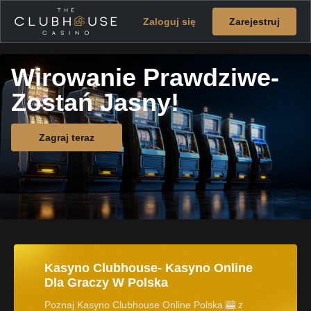
Zaloguj się
Zarejestruj
Wirowanie Prawdziwe-
Zostań Jasny!
Zagraj teraz
Kasyno Clubhouse- Kasyno Online
Dla Graczy W Polska
Poznaj Kasyno Clubhouse Online Polska 🎰 z