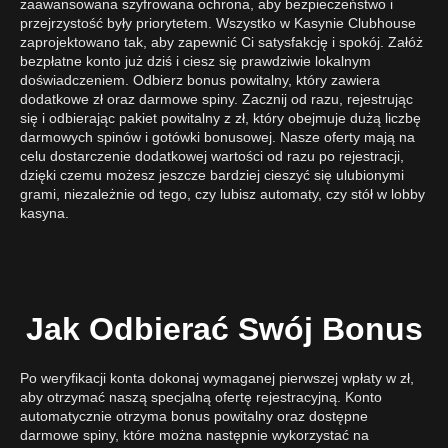
zaawansowana szyfrowana ochrona, aby bezpieczeństwo i
przejrzystość były priorytetem. Wszystko w Kasynie Clubhouse
zaprojektowano tak, aby zapewnić Ci satysfakcję i spokój. Załóż
bezpłatne konto już dziś i ciesz się prawdziwie lokalnym
doświadczeniem. Odbierz bonus powitalny, który zawiera
dodatkowe zł oraz darmowe spiny. Zacznij od razu, rejestrując
się i odbierając pakiet powitalny z zł, który obejmuje dużą liczbę
darmowych spinów i gotówki bonusowej. Nasze oferty mają na
celu dostarczenie dodatkowej wartości od razu po rejestracji,
dzięki czemu możesz jeszcze bardziej cieszyć się ulubionymi
grami, niezależnie od tego, czy lubisz automaty, czy stół w lobby
kasyna.
Jak Odbierać Swój Bonus
Po weryfikacji konta dokonaj wymaganej pierwszej wpłaty w zł,
aby otrzymać naszą specjalną ofertę rejestracyjną. Konto
automatycznie otrzyma bonus powitalny oraz dostępne
darmowe spiny, które można następnie wykorzystać na