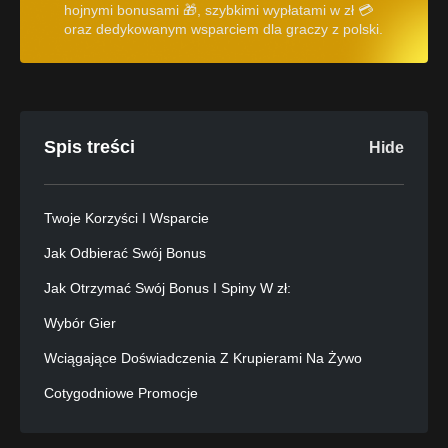
hojnymi bonusami 🎁, szybkimi wypłatami w zł 💳
oraz dedykowanym wsparciem dla graczy z polski.
Spis treści
Hide
Twoje Korzyści I Wsparcie
Jak Odbierać Swój Bonus
Jak Otrzymać Swój Bonus I Spiny W zł:
Wybór Gier
Wciągające Doświadczenia Z Krupierami Na Żywo
Cotygodniowe Promocje
Otrzymywanie Cashbacku I Udział W Turniejach