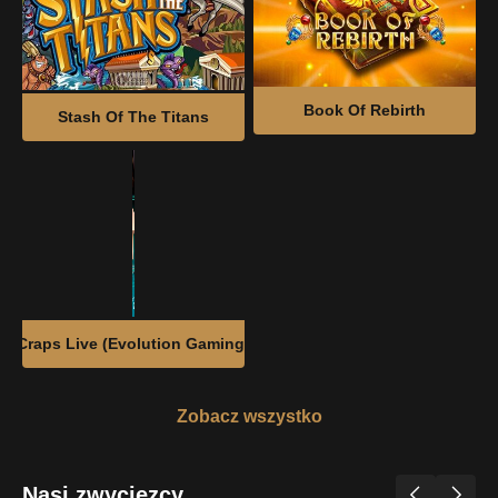
Book Of Rebirth
Stash Of The Titans
A Night Out
Zobacz wszystko
Nasi zwycięzcy