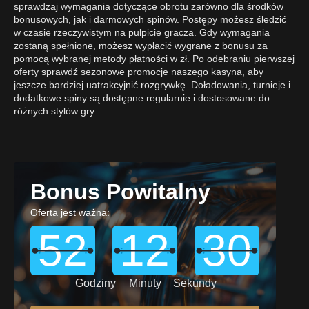
sprawdzaj wymagania dotyczące obrotu zarówno dla środków
bonusowych, jak i darmowych spinów. Postępy możesz śledzić
w czasie rzeczywistym na pulpicie gracza. Gdy wymagania
zostaną spełnione, możesz wypłacić wygrane z bonusu za
pomocą wybranej metody płatności w zł. Po odebraniu pierwszej
oferty sprawdź sezonowe promocje naszego kasyna, aby
jeszcze bardziej uatrakcyjnić rozgrywkę. Doładowania, turnieje i
dodatkowe spiny są dostępne regularnie i dostosowane do
różnych stylów gry.
Bonus Powitalny
Oferta jest ważna:
52
12
28
Godziny
Minuty
Sekundy