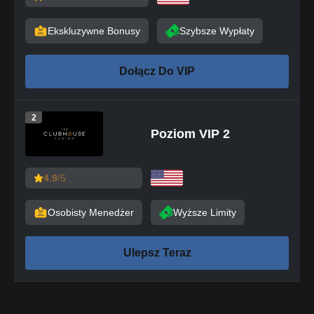
Ekskluzywne Bonusy
Szybsze Wypłaty
Dołącz Do VIP
2
Poziom VIP 2
4.9
/5
Osobisty Menedżer
Wyższe Limity
Ulepsz Teraz