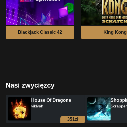
Blackjack Classic 42
King Kong
Nasi zwycięzcy
Art Of Heist
House 
Lubigro
viklyah
424zł