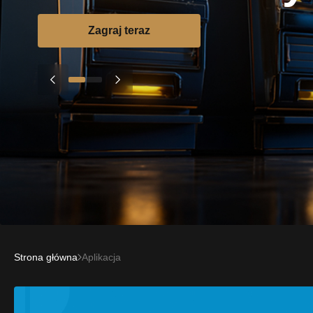
Zagraj teraz
Strona główna
Aplikacja