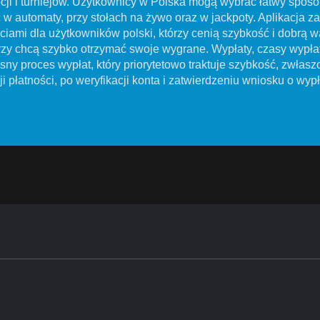
i i turniejów. Użytkownicy w Polska mogą wybrać łatwy sposó
ć w automaty, przy stołach na żywo oraz w jackpoty. Aplikacja 
ciami dla użytkowników polski, którzy cenią szybkość i dobrą 
órzy chcą szybko otrzymać swoje wygrane. Wypłaty, czasy wypła
jasny proces wypłat, który priorytetowo traktuje szybkość, zwł
ji płatności, po weryfikacji konta i zatwierdzeniu wniosku o wypł