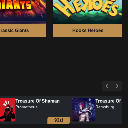
rassic Giants
Hooks Heroes
Golden Princess
Treasure Of S
The Purge
Prometheus
406zł