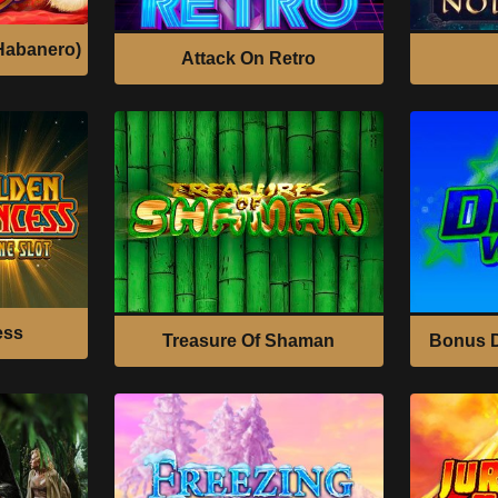
Habanero)
Attack On Retro
ess
Treasure Of Shaman
Bonus D