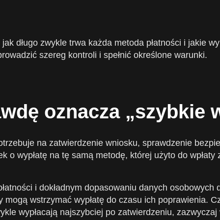
, jak długo zwykle trwa każda metoda płatności i jaki
owadzić szereg kontroli i spełnić określone warunki.
wdę oznacza „szybkie 
otrzebuje na zatwierdzenie wniosku, sprawdzenie bezpi
sek o wypłatę na tę samą metodę, której użyto do wpłat
łatności i dokładnym dopasowaniu danych osobowych d
dy mogą wstrzymać wypłatę do czasu ich poprawienia. Cz
zwykle wypłacają najszybciej po zatwierdzeniu, zazwyczaj