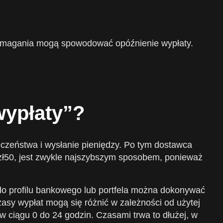
e wymagania mogą spowodować opóźnienie wypłaty.
wypłaty”?
eczeństwa i wysłanie pieniędzy. Po tym dostawca
y zł50, jest zwykle najszybszym sposobem, ponieważ
o profilu bankowego lub portfela można dokonywać
asy wypłat mogą się różnić w zależności od użytej
 w ciągu 0 do 24 godzin. Czasami trwa to dłużej, w