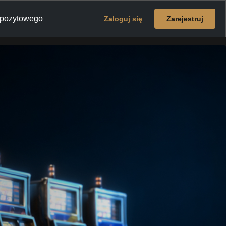
epozytowego
Zaloguj się
Zarejestruj